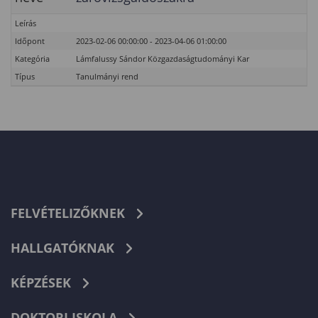
Leírás
Időpont
2023-02-06 00:00:00 - 2023-04-06 01:00:00
Kategória
Lámfalussy Sándor Közgazdaságtudományi Kar
Típus
Tanulmányi rend
FELVÉTELIZŐKNEK
HALLGATÓKNAK
KÉPZÉSEK
DOKTORI ISKOLA