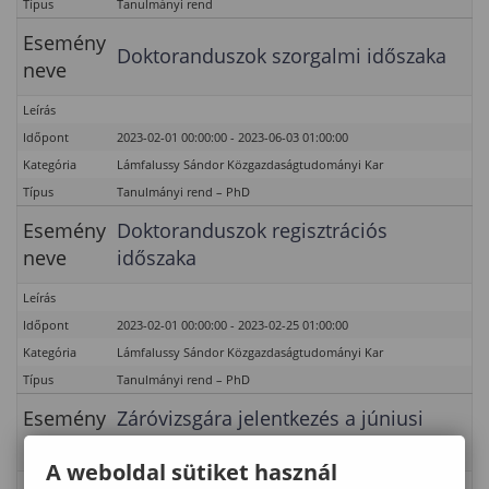
Típus
Tanulmányi rend
Esemény
Doktoranduszok szorgalmi időszaka
neve
Leírás
Időpont
2023-02-01 00:00:00 - 2023-06-03 01:00:00
Kategória
Lámfalussy Sándor Közgazdaságtudományi Kar
Típus
Tanulmányi rend – PhD
Esemény
Doktoranduszok regisztrációs
neve
időszaka
Leírás
Időpont
2023-02-01 00:00:00 - 2023-02-25 01:00:00
Kategória
Lámfalussy Sándor Közgazdaságtudományi Kar
Típus
Tanulmányi rend – PhD
Esemény
Záróvizsgára jelentkezés a júniusi
neve
záróvizsgaidőszakra
A weboldal sütiket használ
Leírás