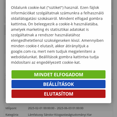
Időpont
2023-02-06 00:00:00 - 2023-04-06 01:00:00
Oldalunk cookie-kat ("sütiket") használ. Ezen fájlok
Kategória
Lámfalussy Sándor Közgazdaságtudományi Kar
információkat szolgáltatnak számunkra a felhasználó
oldallátogatási szokásairól. Mindent elfogad gombra
Típus
Tanulmányi rend
kattintva, Ön beleegyezik a cookie-k használatába,
amelyek marketing és statisztikai adatokat is
2023. Február 17., péntek
- 07. hét
szolgáltatnak a rendszer használatához
Esemény
Regisztrációs időszak és végleges
elengedhetetlenül szükségeseken kívül. Amennyiben
minden cookie-t elutasít, akkor átirányítjuk a
neve
tárgyválasztás (nappali és levelező)
google.com-ra, mert nem tudjuk megjeleníteni a
weboldalunkat. Beállítások gombra kattintva tudja
Leírás
módosítani az engedélyezett cookie-kat.
Időpont
2023-02-01 00:00:00 - 2023-02-25 01:00:00
Kategória
Lámfalussy Sándor Közgazdaságtudományi Kar
MINDET ELFOGADOM
Típus
Tanulmányi rend
BEÁLLÍTÁSOK
Esemény
Szorgalmi időszak (első oktatási nap:
neve
február 27.)
ELUTASÍTOM
Leírás
Időpont
2023-02-01 00:00:00 - 2023-06-03 01:00:00
Kategória
Lámfalussy Sándor Közgazdaságtudományi Kar