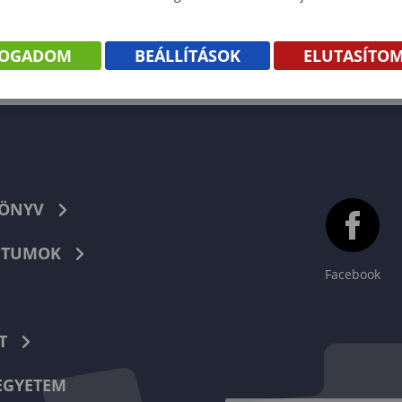
FOGADOM
BEÁLLÍTÁSOK
ELUTASÍTO
KÖNYV
TUMOK
Facebook
T
EGYETEM