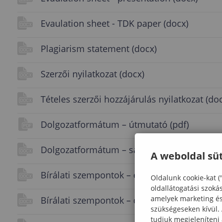
Evaulation sheet - TDK paper (docx)
Plagiarism statement (docx)
Szerzői nyilatkozat (docx)
Tételes szerzői hozzájárulás nyilatkozat (do
Dolgozatformátum – útmutató (pdf)
Dolgozatformátum – sablon (docx)
A weboldal süt
Bírálati szempontok – előadás (docx)
Oldalunk cookie-kat (
oldallátogatási szoká
amelyek marketing és 
Bírálati szempontok – dolgozat (docx)
szükségeseken kívül.
tudjuk megjeleníteni