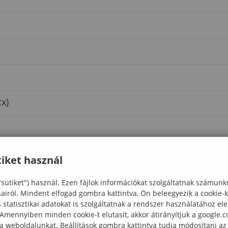
cx)
iket használ
"sütiket") használ. Ezen fájlok információkat szolgáltatnak számunk
sairól. Mindent elfogad gombra kattintva, Ön beleegyezik a cookie-
statisztikai adatokat is szolgáltatnak a rendszer használatához el
 Amennyiben minden cookie-t elutasít, akkor átirányítjuk a google.
 a weboldalunkat. Beállítások gombra kattintva tudja módosítani az