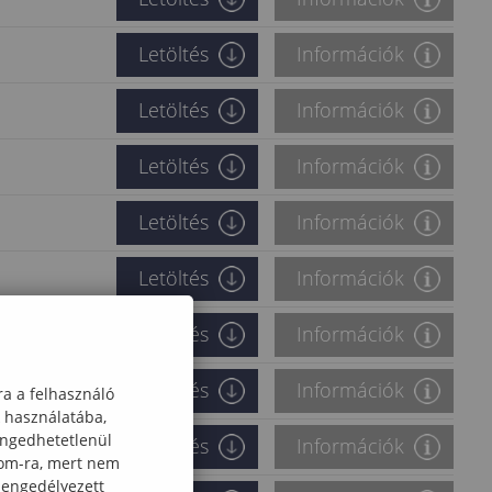
Letöltés
Információk
Letöltés
Információk
Letöltés
Információk
Letöltés
Információk
Letöltés
Információk
Letöltés
Információk
Letöltés
Információk
ra a felhasználó
k használatába,
engedhetetlenül
Letöltés
Információk
com-ra, mert nem
 engedélyezett