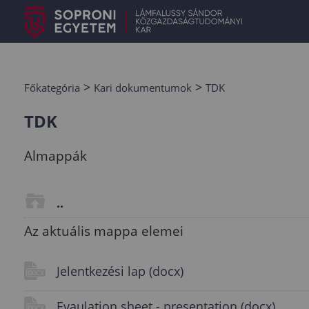
>
>
Főkategória
Kari dokumentumok
TDK
TDK
Almappák
..
Az aktuális mappa elemei
Jelentkezési lap (docx)
Evaulation sheet - presentation (docx)