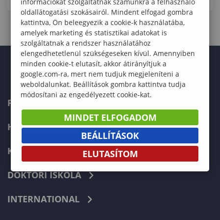
információkat szolgáltatnak számunkra a felhasználó
oldallátogatási szokásairól. Mindent elfogad gombra
kattintva, Ön beleegyezik a cookie-k használatába,
amelyek marketing és statisztikai adatokat is
szolgáltatnak a rendszer használatához
elengedhetetlenül szükségeseken kívül. Amennyiben
minden cookie-t elutasít, akkor átirányítjuk a
google.com-ra, mert nem tudjuk megjeleníteni a
weboldalunkat. Beállítások gombra kattintva tudja
módosítani az engedélyezett cookie-kat.
FELVÉTELIZŐKNEK
MINDET ELFOGADOM
HALLGATÓKNAK
BEÁLLÍTÁSOK
KÉPZÉSEK
ELUTASÍTOM
DOKTORI ISKOLA
INTERNATIONAL