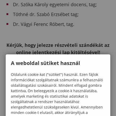
Dr. Szóka Károly egyetemi docens, tag;
Tóthné dr. Szabó Erzsébet tag;
Dr. Vágyi Ferenc Róbert, tag.
Kérjük, hogy jelezze részvételi szándékát az
online jelentkezési lap kitöltésével!
Amennyiben a konferencia szakmai és
A weboldal sütiket használ
tudományos részén is részt kíván venni,
szíveskedjen mindkét jelentkezési lapot
Oldalunk cookie-kat ("sütiket") használ. Ezen fájlok
információkat szolgáltatnak számunkra a felhasználó
kitölteni!
oldallátogatási szokásairól. Mindent elfogad gombra
kattintva, Ön beleegyezik a cookie-k használatába,
amelyek marketing és statisztikai adatokat is
szolgáltatnak a rendszer használatához
elengedhetetlenül szükségeseken kívül. Amennyiben
minden cookie-t elutasít, akkor átirányítjuk a