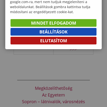
google.com-ra, mert nem tudjuk megjeleníteni a
weboldalunkat. Beállítások gombra kattintva tudja
módosítani az engedélyezett cookie-kat.
Tovább a
Tovább a
konferencia
konferencia
MINDET ELFOGADOM
szakmai részével
tudományos
kapcsolatos
részével
BEÁLLÍTÁSOK
információkhoz
kapcsolatos
ELUTASÍTOM
>>>
információkhoz
>>>
______________________________________
Megközelíthetőség
Az Egyetem
Sopron – látnivalók, városnézés