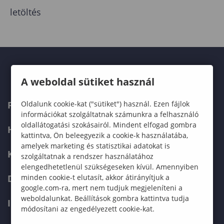
letöltés
A weboldal sütiket használ
Oldalunk cookie-kat ("sütiket") használ. Ezen fájlok
FELVÉTELIZŐKNEK
információkat szolgáltatnak számunkra a felhasználó
oldallátogatási szokásairól. Mindent elfogad gombra
HALLGATÓKNAK
kattintva, Ön beleegyezik a cookie-k használatába,
amelyek marketing és statisztikai adatokat is
KÉPZÉSEK
szolgáltatnak a rendszer használatához
elengedhetetlenül szükségeseken kívül. Amennyiben
minden cookie-t elutasít, akkor átirányítjuk a
DOKTORI ISKOLA
google.com-ra, mert nem tudjuk megjeleníteni a
weboldalunkat. Beállítások gombra kattintva tudja
INTERNATIONAL
módosítani az engedélyezett cookie-kat.