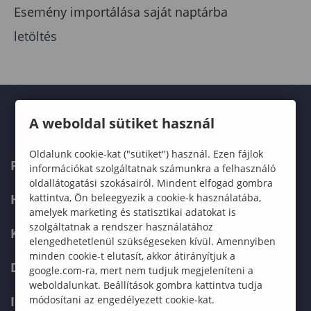
Esemény importálása saját naptárba
letöltés
A weboldal sütiket használ
Oldalunk cookie-kat ("sütiket") használ. Ezen fájlok
FELVÉTELIZŐKNEK
információkat szolgáltatnak számunkra a felhasználó
oldallátogatási szokásairól. Mindent elfogad gombra
kattintva, Ön beleegyezik a cookie-k használatába,
HALLGATÓKNAK
amelyek marketing és statisztikai adatokat is
szolgáltatnak a rendszer használatához
KÉPZÉSEK
elengedhetetlenül szükségeseken kívül. Amennyiben
minden cookie-t elutasít, akkor átirányítjuk a
DOKTORI ISKOLA
google.com-ra, mert nem tudjuk megjeleníteni a
weboldalunkat. Beállítások gombra kattintva tudja
módosítani az engedélyezett cookie-kat.
INTERNATIONAL