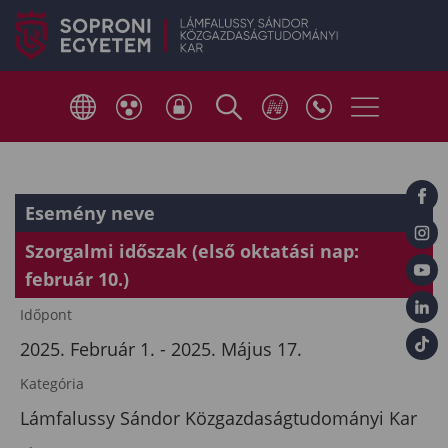
Esemény neve
Szorgalmi időszak (első oktatási nap:
február 10.)
Időpont
2025. Február 1. - 2025. Május 17.
Kategória
Lámfalussy Sándor Közgazdaságtudományi Kar