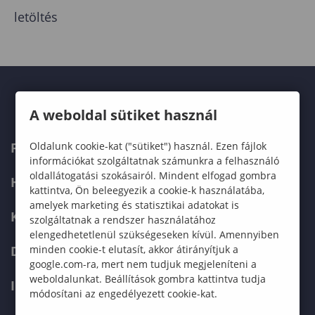
letöltés
A weboldal sütiket használ
Oldalunk cookie-kat ("sütiket") használ. Ezen fájlok
FELVÉTELIZŐKNEK
információkat szolgáltatnak számunkra a felhasználó
oldallátogatási szokásairól. Mindent elfogad gombra
HALLGATÓKNAK
kattintva, Ön beleegyezik a cookie-k használatába,
amelyek marketing és statisztikai adatokat is
KÉPZÉSEK
szolgáltatnak a rendszer használatához
elengedhetetlenül szükségeseken kívül. Amennyiben
minden cookie-t elutasít, akkor átirányítjuk a
DOKTORI ISKOLA
google.com-ra, mert nem tudjuk megjeleníteni a
weboldalunkat. Beállítások gombra kattintva tudja
INTERNATIONAL
módosítani az engedélyezett cookie-kat.