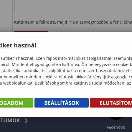
Kattintson a feliratra, majd írja a szövegmezőbe a fent lát
Ellenőrzés
iket használ
letöltés
"sütiket") használ. Ezen fájlok információkat szolgáltatnak számunk
sairól. Mindent elfogad gombra kattintva, Ön beleegyezik a cookie-
statisztikai adatokat is szolgáltatnak a rendszer használatához el
 Amennyiben minden cookie-t elutasít, akkor átirányítjuk a google.
 a weboldalunkat. Beállítások gombra kattintva tudja módosítani az
FOGADOM
BEÁLLÍTÁSOK
ELUTASÍTO
KÖNYV
TUMOK
Facebook