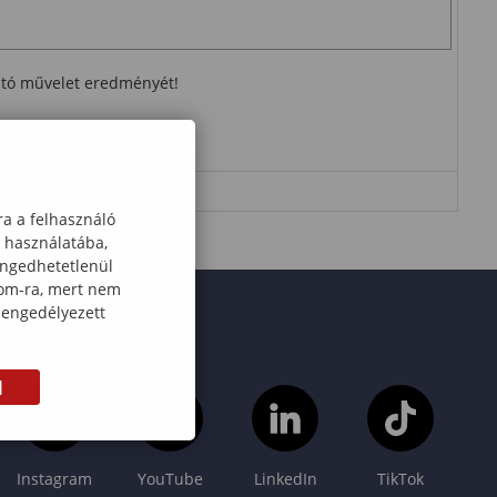
ható művelet eredményét!
ra a felhasználó
k használatába,
engedhetetlenül
com-ra, mert nem
 engedélyezett
M
Instagram
YouTube
LinkedIn
TikTok