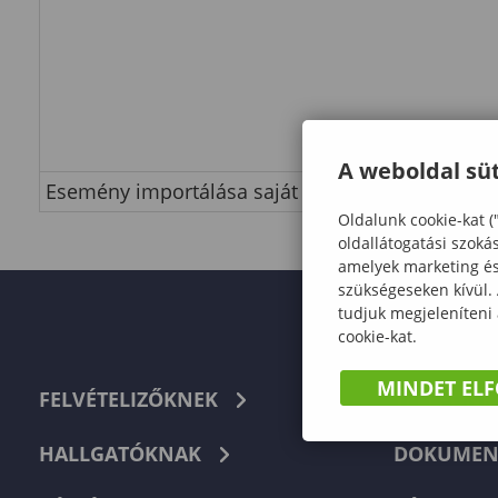
A weboldal süt
Esemény importálása saját naptárba
Oldalunk cookie-kat (
oldallátogatási szoká
amelyek marketing és 
szükségeseken kívül.
tudjuk megjeleníteni
cookie-kat.
MINDET EL
FELVÉTELIZŐKNEK
TELEFON
HALLGATÓKNAK
DOKUMEN