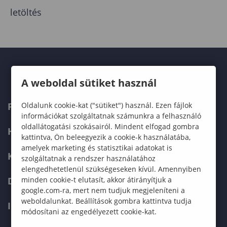
letöltés
A weboldal sütiket használ
Oldalunk cookie-kat ("sütiket") használ. Ezen fájlok
FELVÉTELIZŐKNEK
információkat szolgáltatnak számunkra a felhasználó
oldallátogatási szokásairól. Mindent elfogad gombra
HALLGATÓKNAK
kattintva, Ön beleegyezik a cookie-k használatába,
amelyek marketing és statisztikai adatokat is
KÉPZÉSEK
szolgáltatnak a rendszer használatához
elengedhetetlenül szükségeseken kívül. Amennyiben
minden cookie-t elutasít, akkor átirányítjuk a
DOKTORI ISKOLA
google.com-ra, mert nem tudjuk megjeleníteni a
weboldalunkat. Beállítások gombra kattintva tudja
INTERNATIONAL
módosítani az engedélyezett cookie-kat.