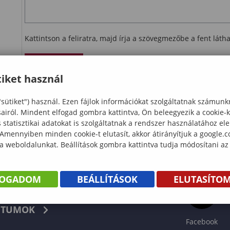
Kattintson a feliratra, majd írja a szövegmezőbe a fent lát
Ellenőrzés
iket használ
letöltés
"sütiket") használ. Ezen fájlok információkat szolgáltatnak számunk
sairól. Mindent elfogad gombra kattintva, Ön beleegyezik a cookie-
statisztikai adatokat is szolgáltatnak a rendszer használatához el
 Amennyiben minden cookie-t elutasít, akkor átirányítjuk a google.
 a weboldalunkat. Beállítások gombra kattintva tudja módosítani az
FOGADOM
BEÁLLÍTÁSOK
ELUTASÍTO
KÖNYV
TUMOK
Facebook