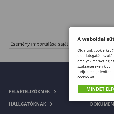
A weboldal süt
Esemény importálása saját naptárba
Oldalunk cookie-kat (
oldallátogatási szoká
amelyek marketing és 
szükségeseken kívül.
tudjuk megjeleníteni
cookie-kat.
MINDET EL
FELVÉTELIZŐKNEK
TELEFON
HALLGATÓKNAK
DOKUMEN