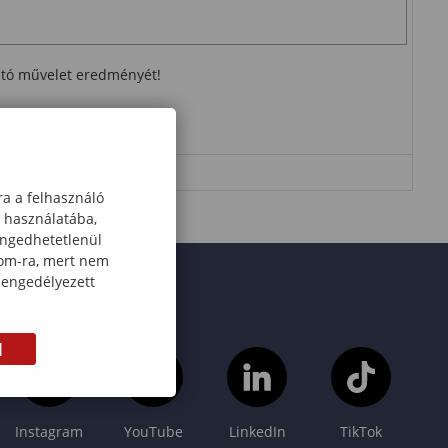
ható művelet eredményét!
ra a felhasználó
k használatába,
engedhetetlenül
com-ra, mert nem
 engedélyezett
M
Instagram
YouTube
LinkedIn
TikTok