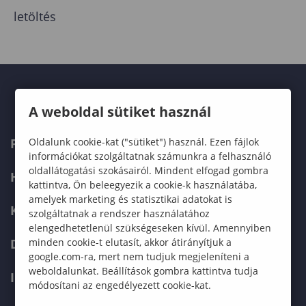
letöltés
A weboldal sütiket használ
Oldalunk cookie-kat ("sütiket") használ. Ezen fájlok
FELVÉTELIZŐKNEK
információkat szolgáltatnak számunkra a felhasználó
oldallátogatási szokásairól. Mindent elfogad gombra
HALLGATÓKNAK
kattintva, Ön beleegyezik a cookie-k használatába,
amelyek marketing és statisztikai adatokat is
KÉPZÉSEK
szolgáltatnak a rendszer használatához
elengedhetetlenül szükségeseken kívül. Amennyiben
minden cookie-t elutasít, akkor átirányítjuk a
DOKTORI ISKOLA
google.com-ra, mert nem tudjuk megjeleníteni a
weboldalunkat. Beállítások gombra kattintva tudja
INTERNATIONAL
módosítani az engedélyezett cookie-kat.