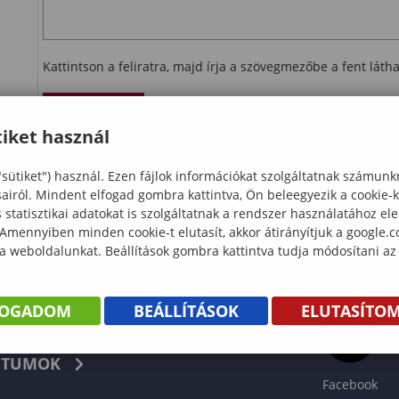
Kattintson a feliratra, majd írja a szövegmezőbe a fent lát
Ellenőrzés
iket használ
letöltés
"sütiket") használ. Ezen fájlok információkat szolgáltatnak számunk
sairól. Mindent elfogad gombra kattintva, Ön beleegyezik a cookie-
statisztikai adatokat is szolgáltatnak a rendszer használatához el
 Amennyiben minden cookie-t elutasít, akkor átirányítjuk a google.
 a weboldalunkat. Beállítások gombra kattintva tudja módosítani az
FOGADOM
BEÁLLÍTÁSOK
ELUTASÍTO
KÖNYV
TUMOK
Facebook