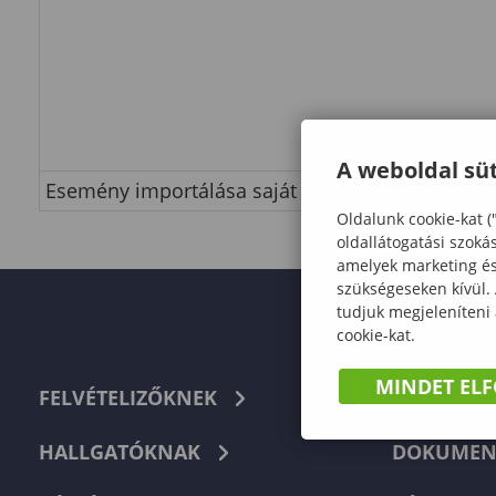
A weboldal süt
Esemény importálása saját naptárba
Oldalunk cookie-kat (
oldallátogatási szoká
amelyek marketing és 
szükségeseken kívül.
tudjuk megjeleníteni
cookie-kat.
MINDET EL
FELVÉTELIZŐKNEK
TELEFON
HALLGATÓKNAK
DOKUMEN