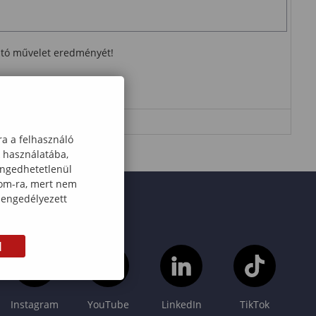
ható művelet eredményét!
ra a felhasználó
k használatába,
engedhetetlenül
com-ra, mert nem
 engedélyezett
M
Instagram
YouTube
LinkedIn
TikTok