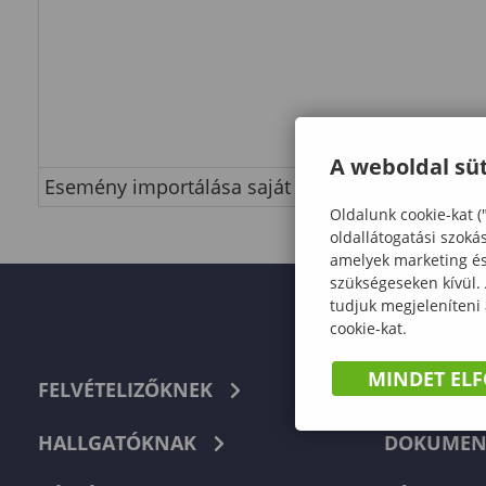
A weboldal süt
Esemény importálása saját naptárba
Oldalunk cookie-kat (
oldallátogatási szoká
amelyek marketing és 
szükségeseken kívül.
tudjuk megjeleníteni
cookie-kat.
MINDET EL
FELVÉTELIZŐKNEK
TELEFON
HALLGATÓKNAK
DOKUMEN