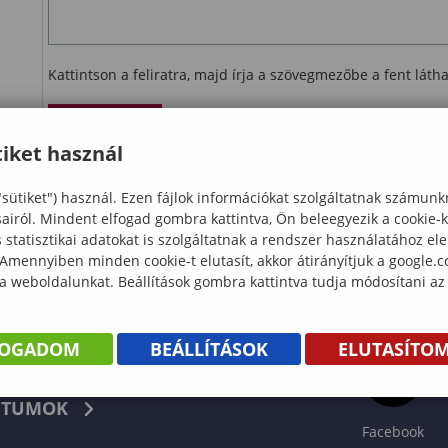
Kattintson a feliratra, majd írja a szövegmezőbe a fent lát
Ellenőrzés
iket használ
letöltés
"sütiket") használ. Ezen fájlok információkat szolgáltatnak számunk
sairól. Mindent elfogad gombra kattintva, Ön beleegyezik a cookie-
statisztikai adatokat is szolgáltatnak a rendszer használatához el
 Amennyiben minden cookie-t elutasít, akkor átirányítjuk a google.
 a weboldalunkat. Beállítások gombra kattintva tudja módosítani az
FOGADOM
BEÁLLÍTÁSOK
ELUTASÍTO
KÖNYV
TUMOK
Facebook