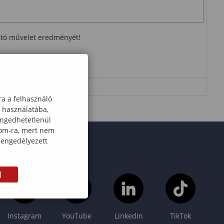
ható művelet eredményét!
ra a felhasználó
k használatába,
engedhetetlenül
com-ra, mert nem
 engedélyezett
M
Instagram
YouTube
LinkedIn
TikTok