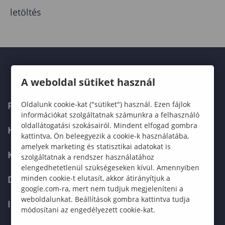
letöltés
A weboldal sütiket használ
Oldalunk cookie-kat ("sütiket") használ. Ezen fájlok
FELVÉTELIZŐKNEK
információkat szolgáltatnak számunkra a felhasználó
oldallátogatási szokásairól. Mindent elfogad gombra
HALLGATÓKNAK
kattintva, Ön beleegyezik a cookie-k használatába,
amelyek marketing és statisztikai adatokat is
KÉPZÉSEK
szolgáltatnak a rendszer használatához
elengedhetetlenül szükségeseken kívül. Amennyiben
minden cookie-t elutasít, akkor átirányítjuk a
DOKTORI ISKOLA
google.com-ra, mert nem tudjuk megjeleníteni a
weboldalunkat. Beállítások gombra kattintva tudja
INTERNATIONAL
módosítani az engedélyezett cookie-kat.