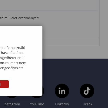
ható művelet eredményét!
ra a felhasználó
k használatába,
engedhetetlenül
com-ra, mert nem
 engedélyezett
M
Instagram
YouTube
LinkedIn
TikTok