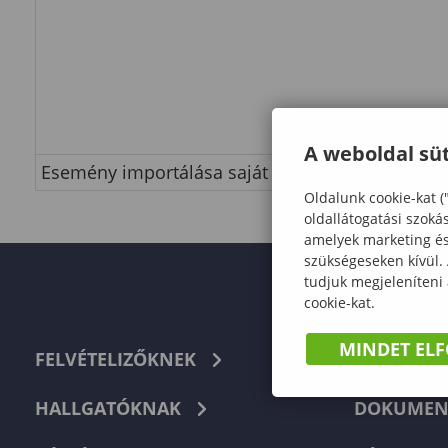
A weboldal süt
Esemény importálása saját naptárba
Oldalunk cookie-kat (
oldallátogatási szoká
amelyek marketing és 
szükségeseken kívül.
tudjuk megjeleníteni
cookie-kat.
MINDET EL
FELVÉTELIZŐKNEK
TELEFON
HALLGATÓKNAK
DOKUMEN