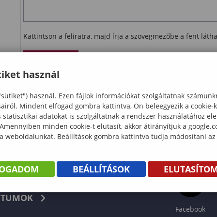
Kattintson a feliratra, majd írja a szövegmezőbe a fent lát
Ellenőrzés
iket használ
letöltés
"sütiket") használ. Ezen fájlok információkat szolgáltatnak számunk
sairól. Mindent elfogad gombra kattintva, Ön beleegyezik a cookie-
statisztikai adatokat is szolgáltatnak a rendszer használatához el
 Amennyiben minden cookie-t elutasít, akkor átirányítjuk a google.
 a weboldalunkat. Beállítások gombra kattintva tudja módosítani az
FOGADOM
BEÁLLÍTÁSOK
ELUTASÍTO
KÖNYV
TUMOK
Facebook