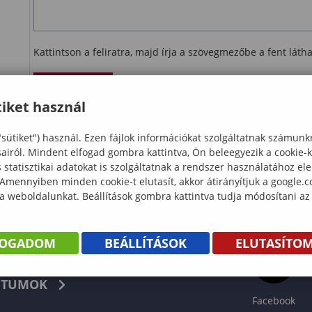
Kattintson a feliratra, majd írja a szövegmezőbe a fent lát
Ellenőrzés
iket használ
letöltés
"sütiket") használ. Ezen fájlok információkat szolgáltatnak számunk
sairól. Mindent elfogad gombra kattintva, Ön beleegyezik a cookie-
statisztikai adatokat is szolgáltatnak a rendszer használatához el
 Amennyiben minden cookie-t elutasít, akkor átirányítjuk a google.
 a weboldalunkat. Beállítások gombra kattintva tudja módosítani az
FOGADOM
BEÁLLÍTÁSOK
ELUTASÍTO
KÖNYV
TUMOK
Facebook