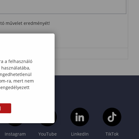
ható művelet eredményét!
ra a felhasználó
k használatába,
engedhetetlenül
com-ra, mert nem
 engedélyezett
M
Instagram
YouTube
LinkedIn
TikTok