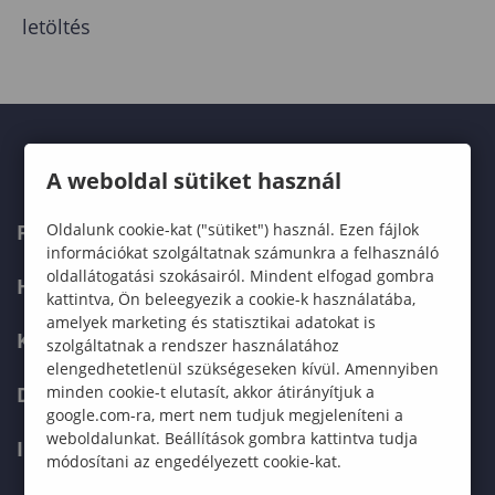
letöltés
A weboldal sütiket használ
Oldalunk cookie-kat ("sütiket") használ. Ezen fájlok
FELVÉTELIZŐKNEK
információkat szolgáltatnak számunkra a felhasználó
oldallátogatási szokásairól. Mindent elfogad gombra
HALLGATÓKNAK
kattintva, Ön beleegyezik a cookie-k használatába,
amelyek marketing és statisztikai adatokat is
KÉPZÉSEK
szolgáltatnak a rendszer használatához
elengedhetetlenül szükségeseken kívül. Amennyiben
minden cookie-t elutasít, akkor átirányítjuk a
DOKTORI ISKOLA
google.com-ra, mert nem tudjuk megjeleníteni a
weboldalunkat. Beállítások gombra kattintva tudja
INTERNATIONAL
módosítani az engedélyezett cookie-kat.