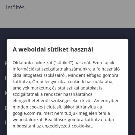
letöltés
A weboldal sütiket használ
Oldalunk cookie-kat ("sütiket") használ. Ezen fájlok
FELVÉTELIZŐKNEK
információkat szolgáltatnak számunkra a felhasználó
oldallátogatási szokásairól. Mindent elfogad gombra
HALLGATÓKNAK
kattintva, Ön beleegyezik a cookie-k használatába,
amelyek marketing és statisztikai adatokat is
KÉPZÉSEK
szolgáltatnak a rendszer használatához
elengedhetetlenül szükségeseken kívül. Amennyiben
minden cookie-t elutasít, akkor átirányítjuk a
DOKTORI ISKOLA
google.com-ra, mert nem tudjuk megjeleníteni a
weboldalunkat. Beállítások gombra kattintva tudja
INTERNATIONAL
módosítani az engedélyezett cookie-kat.