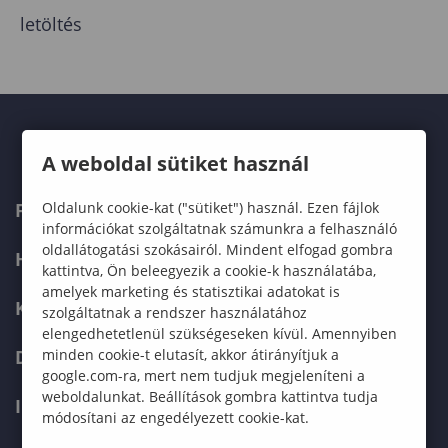
letöltés
A weboldal sütiket használ
Oldalunk cookie-kat ("sütiket") használ. Ezen fájlok
FELVÉTELIZŐKNEK
információkat szolgáltatnak számunkra a felhasználó
oldallátogatási szokásairól. Mindent elfogad gombra
HALLGATÓKNAK
kattintva, Ön beleegyezik a cookie-k használatába,
amelyek marketing és statisztikai adatokat is
KÉPZÉSEK
szolgáltatnak a rendszer használatához
elengedhetetlenül szükségeseken kívül. Amennyiben
minden cookie-t elutasít, akkor átirányítjuk a
DOKTORI ISKOLA
google.com-ra, mert nem tudjuk megjeleníteni a
weboldalunkat. Beállítások gombra kattintva tudja
INTERNATIONAL
módosítani az engedélyezett cookie-kat.