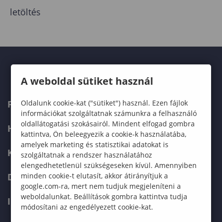
letöltés
A weboldal sütiket használ
Oldalunk cookie-kat ("sütiket") használ. Ezen fájlok
FELVÉTELIZŐKNEK
információkat szolgáltatnak számunkra a felhasználó
oldallátogatási szokásairól. Mindent elfogad gombra
HALLGATÓKNAK
kattintva, Ön beleegyezik a cookie-k használatába,
amelyek marketing és statisztikai adatokat is
KÉPZÉSEK
szolgáltatnak a rendszer használatához
elengedhetetlenül szükségeseken kívül. Amennyiben
minden cookie-t elutasít, akkor átirányítjuk a
DOKTORI ISKOLA
google.com-ra, mert nem tudjuk megjeleníteni a
weboldalunkat. Beállítások gombra kattintva tudja
INTERNATIONAL
módosítani az engedélyezett cookie-kat.