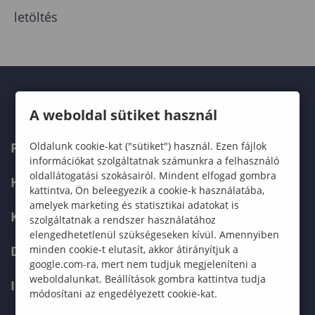
letöltés
A weboldal sütiket használ
Oldalunk cookie-kat ("sütiket") használ. Ezen fájlok
FELVÉTELIZŐKNEK
információkat szolgáltatnak számunkra a felhasználó
oldallátogatási szokásairól. Mindent elfogad gombra
HALLGATÓKNAK
kattintva, Ön beleegyezik a cookie-k használatába,
amelyek marketing és statisztikai adatokat is
KÉPZÉSEK
szolgáltatnak a rendszer használatához
elengedhetetlenül szükségeseken kívül. Amennyiben
minden cookie-t elutasít, akkor átirányítjuk a
DOKTORI ISKOLA
google.com-ra, mert nem tudjuk megjeleníteni a
weboldalunkat. Beállítások gombra kattintva tudja
INTERNATIONAL
módosítani az engedélyezett cookie-kat.