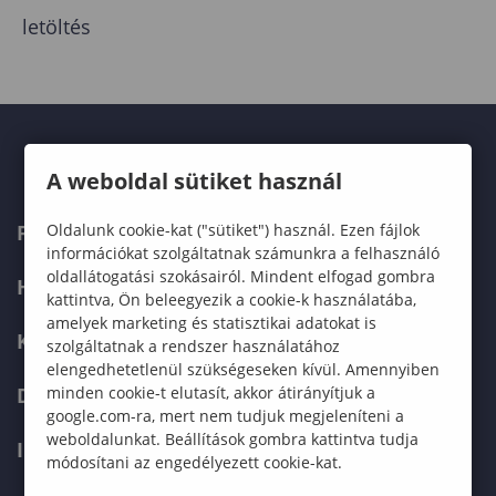
letöltés
A weboldal sütiket használ
Oldalunk cookie-kat ("sütiket") használ. Ezen fájlok
FELVÉTELIZŐKNEK
információkat szolgáltatnak számunkra a felhasználó
oldallátogatási szokásairól. Mindent elfogad gombra
HALLGATÓKNAK
kattintva, Ön beleegyezik a cookie-k használatába,
amelyek marketing és statisztikai adatokat is
KÉPZÉSEK
szolgáltatnak a rendszer használatához
elengedhetetlenül szükségeseken kívül. Amennyiben
minden cookie-t elutasít, akkor átirányítjuk a
DOKTORI ISKOLA
google.com-ra, mert nem tudjuk megjeleníteni a
weboldalunkat. Beállítások gombra kattintva tudja
INTERNATIONAL
módosítani az engedélyezett cookie-kat.