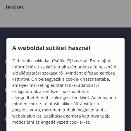
letöltés
A weboldal sütiket használ
Oldalunk cookie-kat ("sütiket") használ. Ezen fájlok
FELVÉTELIZŐKNEK
információkat szolgáltatnak számunkra a felhasználó
oldallátogatási szokásairól. Mindent elfogad gombra
HALLGATÓKNAK
kattintva, Ön beleegyezik a cookie-k használatába,
amelyek marketing és statisztikai adatokat is
KÉPZÉSEK
szolgáltatnak a rendszer használatához
elengedhetetlenül szükségeseken kívül. Amennyiben
minden cookie-t elutasít, akkor átirányítjuk a
DOKTORI ISKOLA
google.com-ra, mert nem tudjuk megjeleníteni a
weboldalunkat. Beállítások gombra kattintva tudja
INTERNATIONAL
módosítani az engedélyezett cookie-kat.