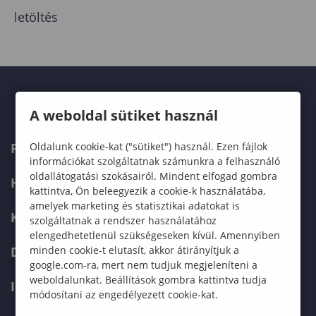
letöltés
A weboldal sütiket használ
Oldalunk cookie-kat ("sütiket") használ. Ezen fájlok
FELVÉTELIZŐKNEK
információkat szolgáltatnak számunkra a felhasználó
oldallátogatási szokásairól. Mindent elfogad gombra
HALLGATÓKNAK
kattintva, Ön beleegyezik a cookie-k használatába,
amelyek marketing és statisztikai adatokat is
KÉPZÉSEK
szolgáltatnak a rendszer használatához
elengedhetetlenül szükségeseken kívül. Amennyiben
minden cookie-t elutasít, akkor átirányítjuk a
DOKTORI ISKOLA
google.com-ra, mert nem tudjuk megjeleníteni a
weboldalunkat. Beállítások gombra kattintva tudja
INTERNATIONAL
módosítani az engedélyezett cookie-kat.