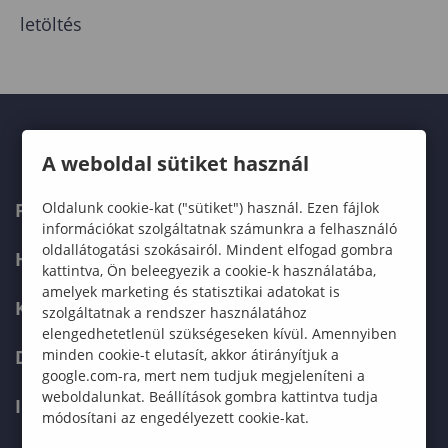
letöltés
A weboldal sütiket használ
Oldalunk cookie-kat ("sütiket") használ. Ezen fájlok
FELVÉTELIZŐKNEK
információkat szolgáltatnak számunkra a felhasználó
oldallátogatási szokásairól. Mindent elfogad gombra
HALLGATÓKNAK
kattintva, Ön beleegyezik a cookie-k használatába,
amelyek marketing és statisztikai adatokat is
KÉPZÉSEK
szolgáltatnak a rendszer használatához
elengedhetetlenül szükségeseken kívül. Amennyiben
minden cookie-t elutasít, akkor átirányítjuk a
DOKTORI ISKOLA
google.com-ra, mert nem tudjuk megjeleníteni a
weboldalunkat. Beállítások gombra kattintva tudja
INTERNATIONAL
módosítani az engedélyezett cookie-kat.