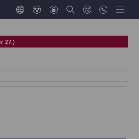
r 27.)