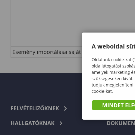
A weboldal süt
Esemény importálása saját naptárba
Oldalunk cookie-kat (
oldallátogatási szoká
amelyek marketing és 
szükségeseken kívül.
tudjuk megjeleníteni
cookie-kat.
MINDET EL
FELVÉTELIZŐKNEK
TELEFON
HALLGATÓKNAK
DOKUMEN