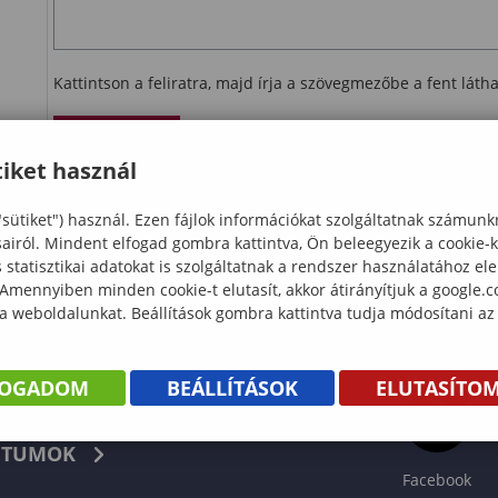
Kattintson a feliratra, majd írja a szövegmezőbe a fent lát
Ellenőrzés
iket használ
letöltés
"sütiket") használ. Ezen fájlok információkat szolgáltatnak számunk
sairól. Mindent elfogad gombra kattintva, Ön beleegyezik a cookie-
statisztikai adatokat is szolgáltatnak a rendszer használatához el
 Amennyiben minden cookie-t elutasít, akkor átirányítjuk a google.
 a weboldalunkat. Beállítások gombra kattintva tudja módosítani az
FOGADOM
BEÁLLÍTÁSOK
ELUTASÍTO
KÖNYV
TUMOK
Facebook