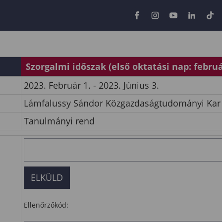
Szorgalmi időszak (első oktatási nap: februá
2023. Február 1. - 2023. Június 3.
Lámfalussy Sándor Közgazdaságtudományi Kar
Tanulmányi rend
Ellenőrzőkód: