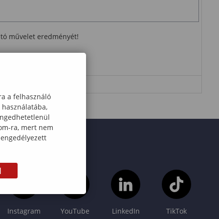
ható művelet eredményét!
ra a felhasználó
k használatába,
engedhetetlenül
com-ra, mert nem
 engedélyezett
M
Instagram
YouTube
LinkedIn
TikTok