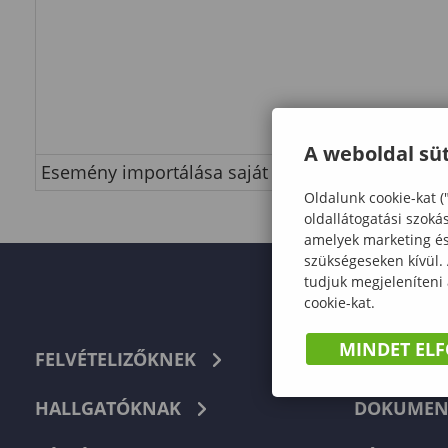
A weboldal süt
Esemény importálása saját naptárba
Oldalunk cookie-kat (
oldallátogatási szoká
amelyek marketing és 
szükségeseken kívül.
tudjuk megjeleníteni
cookie-kat.
MINDET EL
FELVÉTELIZŐKNEK
TELEFON
HALLGATÓKNAK
DOKUMEN