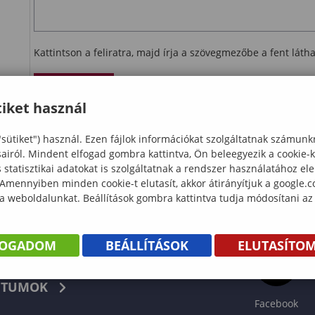
Kattintson a feliratra, majd írja a szövegmezőbe a fent lát
Ellenőrzés
iket használ
letöltés
"sütiket") használ. Ezen fájlok információkat szolgáltatnak számunk
sairól. Mindent elfogad gombra kattintva, Ön beleegyezik a cookie-
statisztikai adatokat is szolgáltatnak a rendszer használatához el
 Amennyiben minden cookie-t elutasít, akkor átirányítjuk a google.
 a weboldalunkat. Beállítások gombra kattintva tudja módosítani az
FOGADOM
BEÁLLÍTÁSOK
ELUTASÍTO
KÖNYV
TUMOK
Facebook