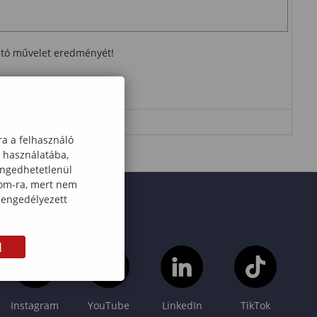
ható művelet eredményét!
ra a felhasználó
k használatába,
engedhetetlenül
com-ra, mert nem
 engedélyezett
M
Instagram
YouTube
LinkedIn
TikTok