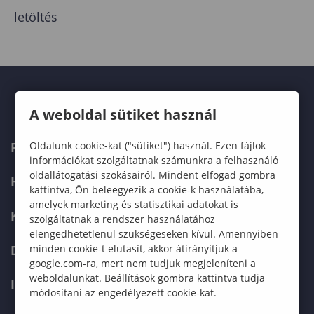
letöltés
A weboldal sütiket használ
Oldalunk cookie-kat ("sütiket") használ. Ezen fájlok
FELVÉTELIZŐKNEK
információkat szolgáltatnak számunkra a felhasználó
oldallátogatási szokásairól. Mindent elfogad gombra
HALLGATÓKNAK
kattintva, Ön beleegyezik a cookie-k használatába,
amelyek marketing és statisztikai adatokat is
KÉPZÉSEK
szolgáltatnak a rendszer használatához
elengedhetetlenül szükségeseken kívül. Amennyiben
minden cookie-t elutasít, akkor átirányítjuk a
DOKTORI ISKOLA
google.com-ra, mert nem tudjuk megjeleníteni a
weboldalunkat. Beállítások gombra kattintva tudja
INTERNATIONAL
módosítani az engedélyezett cookie-kat.