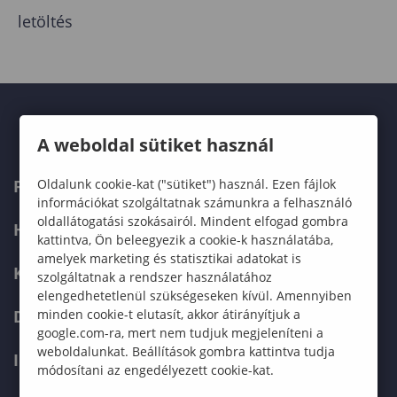
letöltés
A weboldal sütiket használ
Oldalunk cookie-kat ("sütiket") használ. Ezen fájlok
FELVÉTELIZŐKNEK
információkat szolgáltatnak számunkra a felhasználó
oldallátogatási szokásairól. Mindent elfogad gombra
HALLGATÓKNAK
kattintva, Ön beleegyezik a cookie-k használatába,
amelyek marketing és statisztikai adatokat is
KÉPZÉSEK
szolgáltatnak a rendszer használatához
elengedhetetlenül szükségeseken kívül. Amennyiben
minden cookie-t elutasít, akkor átirányítjuk a
DOKTORI ISKOLA
google.com-ra, mert nem tudjuk megjeleníteni a
weboldalunkat. Beállítások gombra kattintva tudja
INTERNATIONAL
módosítani az engedélyezett cookie-kat.