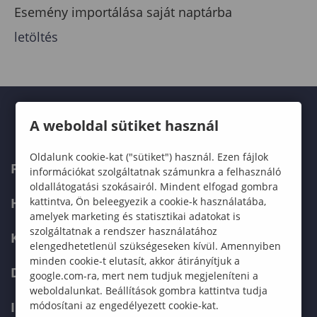
Esemény importálása saját naptárba
letöltés
A weboldal sütiket használ
Oldalunk cookie-kat ("sütiket") használ. Ezen fájlok
FELVÉTELIZŐKNEK
információkat szolgáltatnak számunkra a felhasználó
oldallátogatási szokásairól. Mindent elfogad gombra
kattintva, Ön beleegyezik a cookie-k használatába,
HALLGATÓKNAK
amelyek marketing és statisztikai adatokat is
szolgáltatnak a rendszer használatához
KÉPZÉSEK
elengedhetetlenül szükségeseken kívül. Amennyiben
minden cookie-t elutasít, akkor átirányítjuk a
DOKTORI ISKOLA
google.com-ra, mert nem tudjuk megjeleníteni a
weboldalunkat. Beállítások gombra kattintva tudja
módosítani az engedélyezett cookie-kat.
INTERNATIONAL