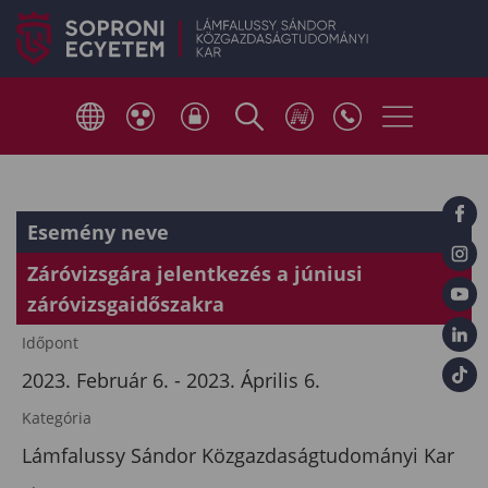
Esemény neve
Záróvizsgára jelentkezés a júniusi
záróvizsgaidőszakra
Időpont
2023. Február 6. - 2023. Április 6.
Kategória
Lámfalussy Sándor Közgazdaságtudományi Kar