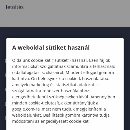
letöltés
A weboldal sütiket használ
Oldalunk cookie-kat ("sütiket") használ. Ezen fájlok
FELVÉTELIZŐKNEK
információkat szolgáltatnak számunkra a felhasználó
oldallátogatási szokásairól. Mindent elfogad gombra
HALLGATÓKNAK
kattintva, Ön beleegyezik a cookie-k használatába,
amelyek marketing és statisztikai adatokat is
KÉPZÉSEK
szolgáltatnak a rendszer használatához
elengedhetetlenül szükségeseken kívül. Amennyiben
minden cookie-t elutasít, akkor átirányítjuk a
DOKTORI ISKOLA
google.com-ra, mert nem tudjuk megjeleníteni a
weboldalunkat. Beállítások gombra kattintva tudja
INTERNATIONAL
módosítani az engedélyezett cookie-kat.