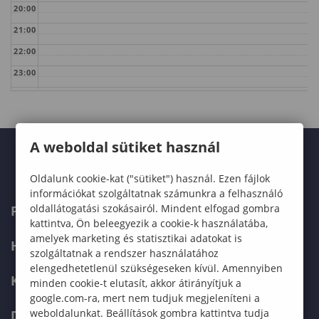
20:00
21:00
22:00
23:00
A weboldal sütiket használ
Oldalunk cookie-kat ("sütiket") használ. Ezen fájlok
információkat szolgáltatnak számunkra a felhasználó
oldallátogatási szokásairól. Mindent elfogad gombra
FELVÉTELIZŐKNEK
kattintva, Ön beleegyezik a cookie-k használatába,
amelyek marketing és statisztikai adatokat is
HALLGATÓKNAK
szolgáltatnak a rendszer használatához
elengedhetetlenül szükségeseken kívül. Amennyiben
KÉPZÉSEK
minden cookie-t elutasít, akkor átirányítjuk a
google.com-ra, mert nem tudjuk megjeleníteni a
weboldalunkat. Beállítások gombra kattintva tudja
DOKTORI ISKOLA