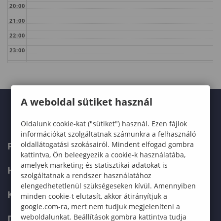
20:00
21:00
22:00
23:00
A weboldal sütiket használ
Oldalunk cookie-kat ("sütiket") használ. Ezen fájlok
információkat szolgáltatnak számunkra a felhasználó
oldallátogatási szokásairól. Mindent elfogad gombra
FELVÉTELIZŐKNEK
kattintva, Ön beleegyezik a cookie-k használatába,
amelyek marketing és statisztikai adatokat is
HALLGATÓKNAK
szolgáltatnak a rendszer használatához
elengedhetetlenül szükségeseken kívül. Amennyiben
KÉPZÉSEK
minden cookie-t elutasít, akkor átirányítjuk a
google.com-ra, mert nem tudjuk megjeleníteni a
weboldalunkat. Beállítások gombra kattintva tudja
DOKTORI ISKOLA