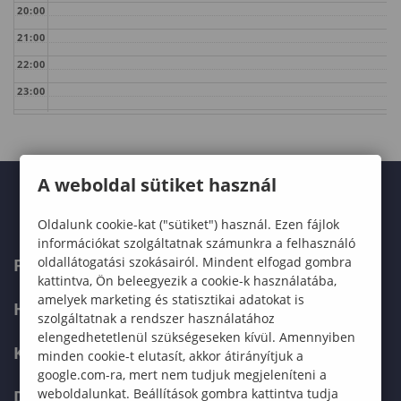
20:00
21:00
22:00
23:00
A weboldal sütiket használ
Oldalunk cookie-kat ("sütiket") használ. Ezen fájlok
információkat szolgáltatnak számunkra a felhasználó
oldallátogatási szokásairól. Mindent elfogad gombra
FELVÉTELIZŐKNEK
kattintva, Ön beleegyezik a cookie-k használatába,
amelyek marketing és statisztikai adatokat is
HALLGATÓKNAK
szolgáltatnak a rendszer használatához
elengedhetetlenül szükségeseken kívül. Amennyiben
KÉPZÉSEK
minden cookie-t elutasít, akkor átirányítjuk a
google.com-ra, mert nem tudjuk megjeleníteni a
weboldalunkat. Beállítások gombra kattintva tudja
DOKTORI ISKOLA