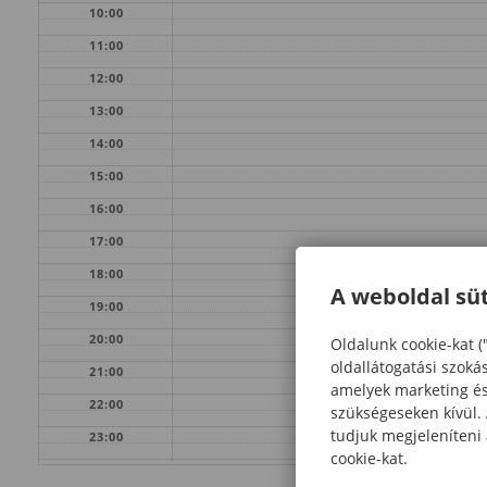
10:00
11:00
12:00
13:00
14:00
15:00
16:00
17:00
18:00
A weboldal süt
19:00
20:00
Oldalunk cookie-kat (
oldallátogatási szoká
21:00
amelyek marketing és 
22:00
szükségeseken kívül.
tudjuk megjeleníteni
23:00
cookie-kat.