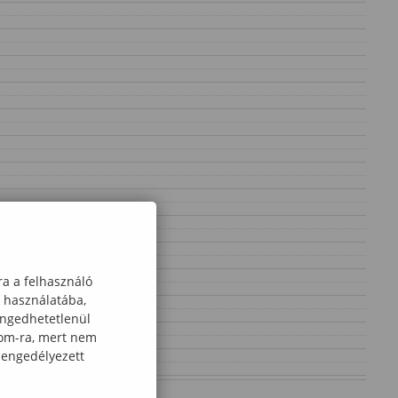
ra a felhasználó
k használatába,
engedhetetlenül
com-ra, mert nem
 engedélyezett