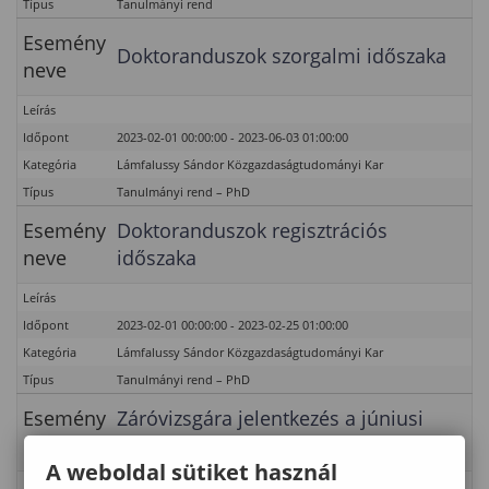
Típus
Tanulmányi rend
Esemény
Doktoranduszok szorgalmi időszaka
neve
Leírás
Időpont
2023-02-01 00:00:00 - 2023-06-03 01:00:00
Kategória
Lámfalussy Sándor Közgazdaságtudományi Kar
Típus
Tanulmányi rend – PhD
Esemény
Doktoranduszok regisztrációs
neve
időszaka
Leírás
Időpont
2023-02-01 00:00:00 - 2023-02-25 01:00:00
Kategória
Lámfalussy Sándor Közgazdaságtudományi Kar
Típus
Tanulmányi rend – PhD
Esemény
Záróvizsgára jelentkezés a júniusi
neve
záróvizsgaidőszakra
A weboldal sütiket használ
Leírás