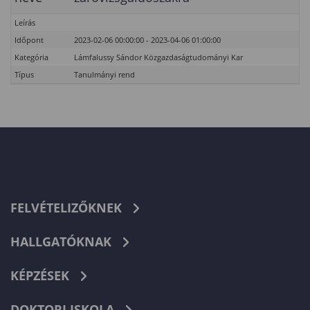
Leírás
Időpont
2023-02-06 00:00:00 - 2023-04-06 01:00:00
Kategória
Lámfalussy Sándor Közgazdaságtudományi Kar
Típus
Tanulmányi rend
FELVÉTELIZŐKNEK
HALLGATÓKNAK
KÉPZÉSEK
DOKTORI ISKOLA