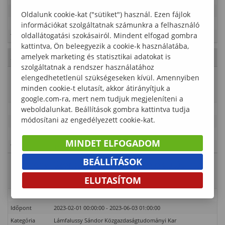
Időpont
2023-02-06 00:00:00 - 2023-04-06 01:00:00
Oldalunk cookie-kat ("sütiket") használ. Ezen fájlok
Kategória
Lámfalussy Sándor Közgazdaságtudományi Kar
információkat szolgáltatnak számunkra a felhasználó
oldallátogatási szokásairól. Mindent elfogad gombra
Típus
Tanulmányi rend
kattintva, Ön beleegyezik a cookie-k használatába,
amelyek marketing és statisztikai adatokat is
2023. Február 17., péntek
- 07. hét
szolgáltatnak a rendszer használatához
Esemény
Regisztrációs időszak és végleges
elengedhetetlenül szükségeseken kívül. Amennyiben
minden cookie-t elutasít, akkor átirányítjuk a
neve
tárgyválasztás (nappali és levelező)
google.com-ra, mert nem tudjuk megjeleníteni a
weboldalunkat. Beállítások gombra kattintva tudja
Leírás
módosítani az engedélyezett cookie-kat.
Időpont
2023-02-01 00:00:00 - 2023-02-25 01:00:00
Kategória
Lámfalussy Sándor Közgazdaságtudományi Kar
MINDET ELFOGADOM
Típus
Tanulmányi rend
BEÁLLÍTÁSOK
Esemény
Szorgalmi időszak (első oktatási nap:
neve
február 27.)
ELUTASÍTOM
Leírás
Időpont
2023-02-01 00:00:00 - 2023-06-03 01:00:00
Kategória
Lámfalussy Sándor Közgazdaságtudományi Kar