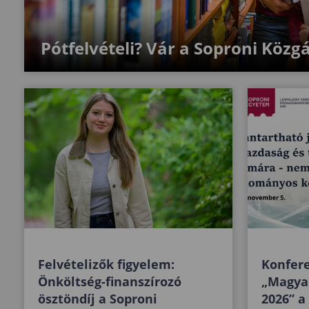
Pótfelvételi? Vár a Soproni Közgá
Felvételizők figyelem:
Konfere
Önköltség-finanszírozó
„Magya
ösztöndíj a Soproni
2026” a