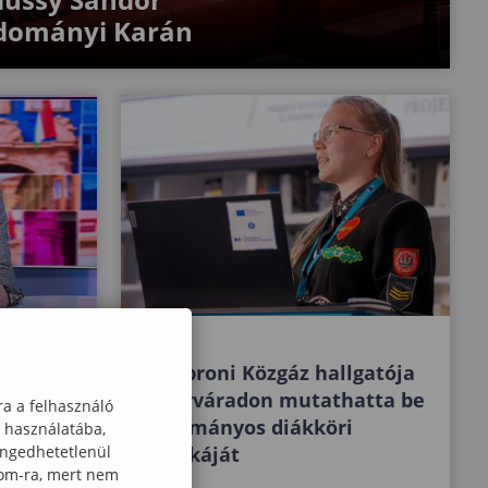
dományi Karán
íj
A Soproni Közgáz hallgatója
roni
Nagyváradon mutathatta be
ra a felhasználó
 Dr.
tudományos diákköri
k használatába,
engedhetetlenül
munkáját
com-ra, mert nem