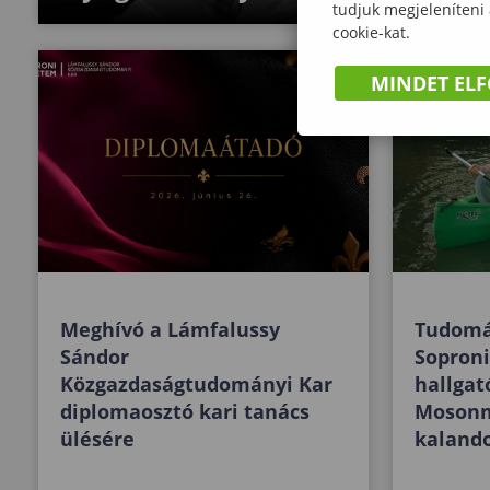
tudjuk megjeleníteni
cookie-kat.
MINDET EL
Meghívó a Lámfalussy
Tudomá
Sándor
Sopron
Közgazdaságtudományi Kar
hallgat
diplomaosztó kari tanács
Mosonm
ülésére
kaland