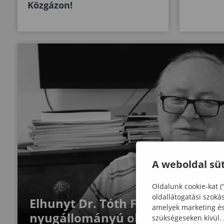
Közgázon!
A weboldal süt
Oldalunk cookie-kat (
oldallátogatási szoká
Elhunyt Dr. Tóth Ferenc, a Lámf
amelyek marketing és 
nyugállományú oktatója
szükségeseken kívül.