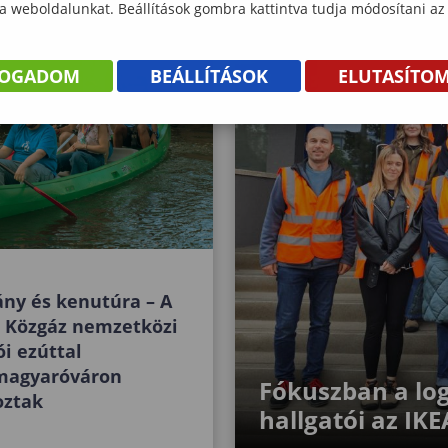
 a weboldalunkat. Beállítások gombra kattintva tudja módosítani az
FOGADOM
BEÁLLÍTÁSOK
ELUTASÍTO
ny és kenutúra – A
i Közgáz nemzetközi
ói ezúttal
agyaróváron
Fókuszban a log
oztak
hallgatói az IK