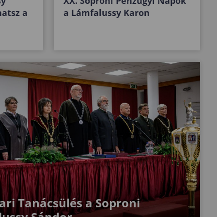
sy"
XX. Soproni Pénzügyi Napok
hatsz a
a Lámfalussy Karon
ri Tanácsülés a Soproni
lussy Sándor