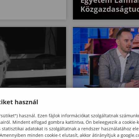
Közgazdaságtu
iket használ
„Az Év PR Oktatója” d
jelöltjei között a Sop
"sütiket") használ. Ezen fájlok információkat szolgáltatnak számunk
Egyetem adjunktusa,
sairól. Mindent elfogad gombra kattintva, Ön beleegyezik a cookie-
alussy Kar
statisztikai adatokat is szolgáltatnak a rendszer használatához el
Pirger Tamás
 Amennyiben minden cookie-t elutasít, akkor átirányítjuk a google.