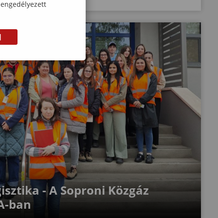
 engedélyezett
M
isztika - A Soproni Közgáz
EA-ban