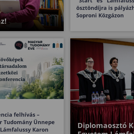
"Start" és "Lámfalus
ösztöndíjra is pályáz
Soproni Közgázon
z!
ncia felhívás –
r Tudomány Ünnepe
Diplomaosztó Ka
 Lámfalussy Karon
Egyetem Lámfa