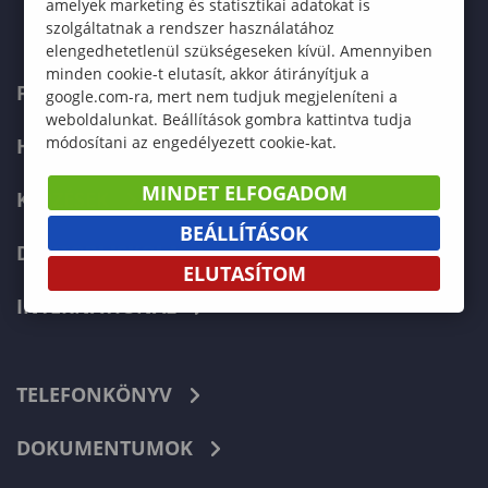
amelyek marketing és statisztikai adatokat is
szolgáltatnak a rendszer használatához
elengedhetetlenül szükségeseken kívül. Amennyiben
minden cookie-t elutasít, akkor átirányítjuk a
FELVÉTELIZŐKNEK
google.com-ra, mert nem tudjuk megjeleníteni a
weboldalunkat. Beállítások gombra kattintva tudja
módosítani az engedélyezett cookie-kat.
HALLGATÓKNAK
MINDET ELFOGADOM
KÉPZÉSEK
BEÁLLÍTÁSOK
DOKTORI ISKOLA
ELUTASÍTOM
INTERNATIONAL
TELEFONKÖNYV
DOKUMENTUMOK