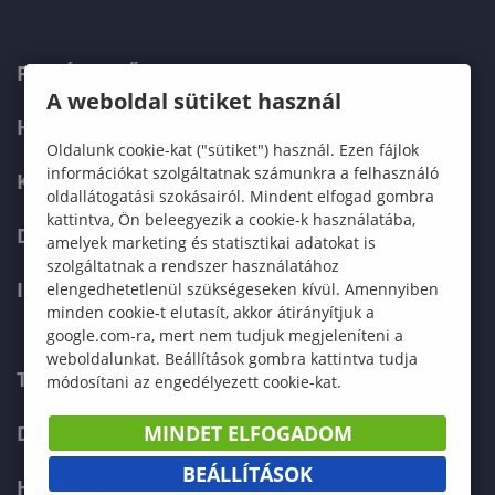
FELVÉTELIZŐKNEK
A weboldal sütiket használ
HALLGATÓKNAK
Oldalunk cookie-kat ("sütiket") használ. Ezen fájlok
információkat szolgáltatnak számunkra a felhasználó
KÉPZÉSEK
oldallátogatási szokásairól. Mindent elfogad gombra
kattintva, Ön beleegyezik a cookie-k használatába,
DOKTORI ISKOLA
amelyek marketing és statisztikai adatokat is
szolgáltatnak a rendszer használatához
INTERNATIONAL
elengedhetetlenül szükségeseken kívül. Amennyiben
minden cookie-t elutasít, akkor átirányítjuk a
google.com-ra, mert nem tudjuk megjeleníteni a
weboldalunkat. Beállítások gombra kattintva tudja
TELEFONKÖNYV
módosítani az engedélyezett cookie-kat.
MINDET ELFOGADOM
DOKUMENTUMOK
BEÁLLÍTÁSOK
HÍREK