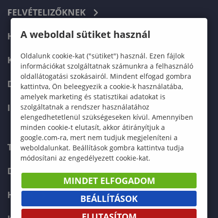
FELVÉTELIZŐKNEK
A weboldal sütiket használ
HALLGATÓKNAK
Oldalunk cookie-kat ("sütiket") használ. Ezen fájlok
KÉPZÉSEK
információkat szolgáltatnak számunkra a felhasználó
oldallátogatási szokásairól. Mindent elfogad gombra
DOKTORI ISKOLA
kattintva, Ön beleegyezik a cookie-k használatába,
amelyek marketing és statisztikai adatokat is
INTERNATIONAL
szolgáltatnak a rendszer használatához
elengedhetetlenül szükségeseken kívül. Amennyiben
minden cookie-t elutasít, akkor átirányítjuk a
google.com-ra, mert nem tudjuk megjeleníteni a
TELEFONKÖNYV
weboldalunkat. Beállítások gombra kattintva tudja
módosítani az engedélyezett cookie-kat.
DOKUMENTUMOK
MINDET ELFOGADOM
HÍREK
BEÁLLÍTÁSOK
ELUTASÍTOM