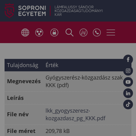
Tulajdonság
Érték
Gyógyszerész-közgazdász szak
Megnevezés
KKK (pdf)
Leírás
lkk_gyogyszeresz-
File név
kozgazdasz_pg_KKK.pdf
File méret
209,78 kB