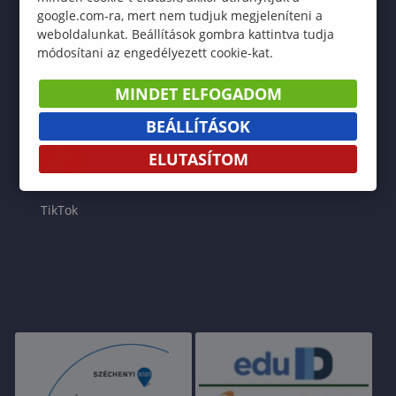
google.com-ra, mert nem tudjuk megjeleníteni a
weboldalunkat. Beállítások gombra kattintva tudja
módosítani az engedélyezett cookie-kat.
MINDET ELFOGADOM
Facebook
Instagram
YouTube
LinkedIn
BEÁLLÍTÁSOK
ELUTASÍTOM
TikTok