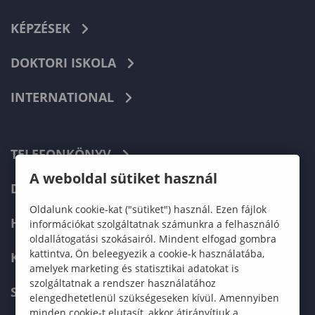
KÉPZÉSEK
DOKTORI ISKOLA
INTERNATIONAL
TELEFONKÖNYV
A weboldal sütiket használ
DOKUMENTUMOK
Oldalunk cookie-kat ("sütiket") használ. Ezen fájlok
HÍREK
információkat szolgáltatnak számunkra a felhasználó
oldallátogatási szokásairól. Mindent elfogad gombra
kattintva, Ön beleegyezik a cookie-k használatába,
KAPCSOLAT
amelyek marketing és statisztikai adatokat is
szolgáltatnak a rendszer használatához
SOPRONI EGYETEM FŐOLDAL
elengedhetetlenül szükségeseken kívül. Amennyiben
minden cookie-t elutasít, akkor átirányítjuk a