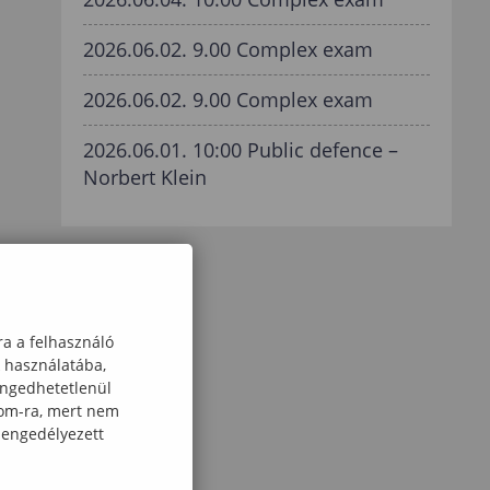
2026.06.02. 9.00 Complex exam
2026.06.02. 9.00 Complex exam
2026.06.01. 10:00 Public defence –
Norbert Klein
ra a felhasználó
k használatába,
engedhetetlenül
com-ra, mert nem
 engedélyezett