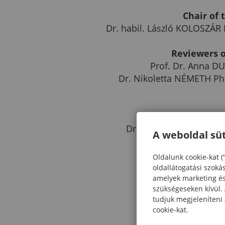
Chair of
Dr. habil. László KOLOSZÁR
Reviewers 
Prof. Dr. Anna D
Dr. Nikoletta NÉMETH Ph
Supervisor 
Dr. István BARTÓK PhD 
A weboldal süt
Oldalunk cookie-kat (
oldallátogatási szoká
amelyek marketing és 
szükségeseken kívül.
Prof. Dr.
tudjuk megjeleníteni
head of th
cookie-kat.