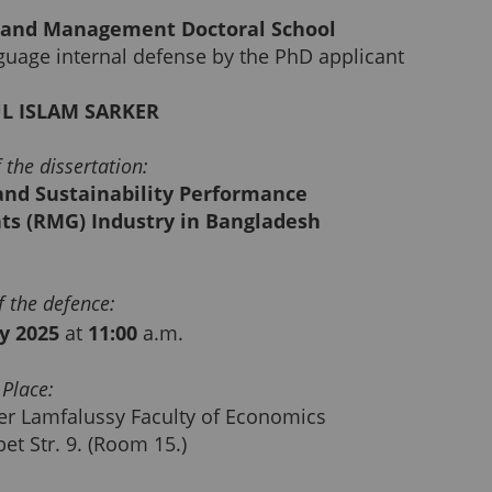
s and Management Doctoral School
anguage internal defense by the PhD applicant
L ISLAM SARKER
f the dissertation:
and Sustainability Performance
s (RMG) Industry in Bangladesh
f the defence:
y 2025
at
11:00
a.m.
Place:
der Lamfalussy Faculty of Economics
et Str. 9. (Room 15.)