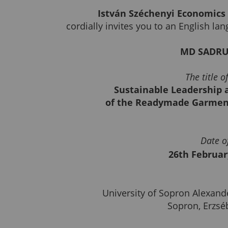
István Széchenyi Economic
cordially invites you to an English l
MD SADRU
The title o
Sustainable Leadership 
of the Readymade Garment
Date o
26th Februar
University of Sopron Alexan
Sopron, Erzséb