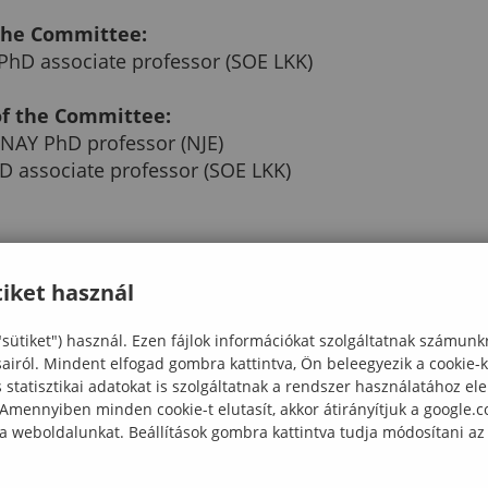
 the Committee:
 PhD associate professor (SOE LKK)
of the Committee:
UNAY PhD professor (NJE)
D associate professor (SOE LKK)
of the applicant:
associate professor (SOE LKK)
iket használ
"sütiket") használ. Ezen fájlok információkat szolgáltatnak számunk
sairól. Mindent elfogad gombra kattintva, Ön beleegyezik a cookie-
statisztikai adatokat is szolgáltatnak a rendszer használatához el
 Amennyiben minden cookie-t elutasít, akkor átirányítjuk a google.
 Csilla OBÁDOVICS
 a weboldalunkat. Beállítások gombra kattintva tudja módosítani az
e Doctoral School