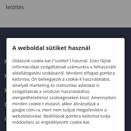
letöltés
A weboldal sütiket használ
Oldalunk cookie-kat ("sütiket") használ. Ezen fájlok
FELVÉTELIZŐKNEK
információkat szolgáltatnak számunkra a felhasználó
oldallátogatási szokásairól. Mindent elfogad gombra
HALLGATÓKNAK
kattintva, Ön beleegyezik a cookie-k használatába,
amelyek marketing és statisztikai adatokat is
KÉPZÉSEK
szolgáltatnak a rendszer használatához
elengedhetetlenül szükségeseken kívül. Amennyiben
minden cookie-t elutasít, akkor átirányítjuk a
DOKTORI ISKOLA
google.com-ra, mert nem tudjuk megjeleníteni a
weboldalunkat. Beállítások gombra kattintva tudja
INTERNATIONAL
módosítani az engedélyezett cookie-kat.